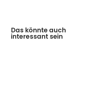
Das könnte auch
interessant sein
Harald Gümüşeli
Hamburg/Istanbul, 06. Mai 2014 - Seit