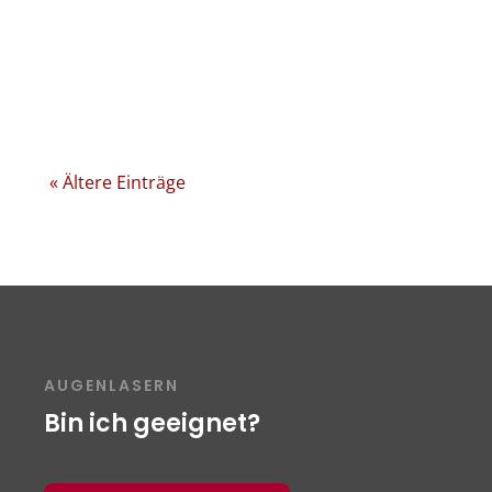
ähnlichen Sehhilfen auszugleichen. Der
Wunsch nach einer dauerhaften
Korrektur der Fehlsichtigkeit entstand
erstmalig zu Beginn...
« Ältere Einträge
AUGENLASERN
Bin ich geeignet?